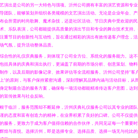
艺演出是公司的另一大特色与强项。沂州公司拥有丰富的演艺资源和专业
导团队，能够策划并组织各类规模的文艺演出活动。无论是企业年会、产
布会所需的时尚歌舞、魔术杂技，还是社区活动、节日庆典中受欢迎的民
术、乐队表演，公司都能提供高质量的演出节目和专业的舞台技术支持。
注重节目的创新性与互动性，旨在通过精彩的演出有效传递客户理念，活
场气氛，提升活动整体品质。
综合性的礼仪庆典服务，则体现了公司全方位、系统化的服务能力。这不
包括具体的庆典和演出执行，更涵盖了前期的市场分析、创意策划、物料
制作，以及后期的影像记录、效果评估等全流程服务。沂州公司坚持“客
上”的原则，与客户保持紧密沟通，深刻理解其品牌内涵与活动目标，从
身定制最合适的服务方案，确保每一项活动都能精准传达客户意图，达到
的宣传效果与社会反响。
根于临沂，服务范围却不断延伸，沂州庆典礼仪服务公司以其专业的团队
谨的态度和富有创造力的精神，在业界积累了良好的口碑。公司不仅提供
的服务，更致力于成为客户值得信赖的合作伙伴，共同见证每一个重要时
辉煌与喜悦。选择沂州，即是选择专业、选择品质、选择一场无与伦比的