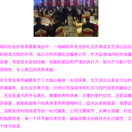
现代社会的各类重要场合中，一场精彩而专业的礼仪庆典或文艺演出往往
到画龙点睛的作用。临沂沂州庆典礼仪服务公司，作为该领域内的专业服
供者，凭借其丰富的经验、创新的策划和严谨的执行力，致力于为客户打
具特色、令人难忘的庆典体验。
司主营业务明确聚焦于三大核心板块：礼仪庆典、文艺演出以及全方位的
庆典服务。在礼仪庆典方面，沂州公司深谙传统礼仪与现代创意的融合之
，无论是盛大的开业典礼、隆重的周年庆典、庄重的签约仪式，还是温馨
庆喜宴，都能根据客户的具体需求和场地特点，提供从前期策划、场景设
、流程安排到现场督导的一站式服务。公司注重细节，从舞台搭建、灯光
到氛围营造，每一个环节都力求完美，确保庆典活动既符合礼仪规范，又
个性与惊喜。