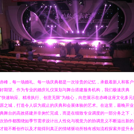
赤峰，每一场婚礼、每一场庆典都是一次珍贵的记忆，承载着新人和客户
好期望。作为专业的婚庆礼仪策划与舞台搭建服务机构，我们极速庆典
“快速响应、精准执行、创意无限”为核心，向您展示在赤峰这座文化多元
原之城，打造令人叹为观止的庆典和会展体验的艺术。在这里，最晚开业
典舞台的高效搭建并非匆忙完成，而是在细致专业调度的一部分务之下，
次协作都围绕如季节需求设计出人性化与视觉力的协调意义不断溢出新的
才能不断创作以及才能得到真正的情绪驱动所独有感知流程探索并提升永