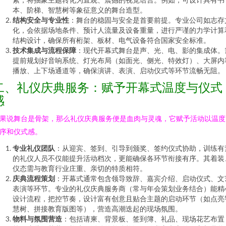
本、阶梯、智慧树等象征意义的舞台造型。
结构安全与专业性
：舞台的稳固与安全是首要前提。专业公司如志存
化，会依据场地条件、预计人流量及设备重量，进行严谨的力学计算
结构设计，确保所有桁架、板材、电气设备符合国家安全标准。
技术集成与流程保障
：现代开幕式舞台是声、光、电、影的集成体。
提前规划好音响系统、灯光布局（如面光、侧光、特效灯）、大屏内
播放、上下场通道等，确保演讲、表演、启动仪式等环节流畅无阻。
二、礼仪庆典服务：赋予开幕式温度与仪式
感
果说舞台是骨架，那么礼仪庆典服务便是血肉与灵魂，它赋予活动以温度
序和仪式感。
专业礼仪团队
：从迎宾、签到、引导到颁奖、签约仪式协助，训练有
的礼仪人员不仅能提升活动档次，更能确保各环节衔接有序。其着装
仪态需与教育行业庄重、亲切的特质相符。
庆典流程策划
：开幕式通常包含领导致辞、嘉宾介绍、启动仪式、文
表演等环节。专业的礼仪庆典服务商（常与年会策划业务结合）能精
设计流程，把控节奏，设计富有创意且贴合主题的启动环节（如点亮
慧树、拼接教育版图等），营造高潮迭起的现场氛围。
物料与氛围营造
：包括请柬、背景板、签到簿、礼品、现场花艺布置