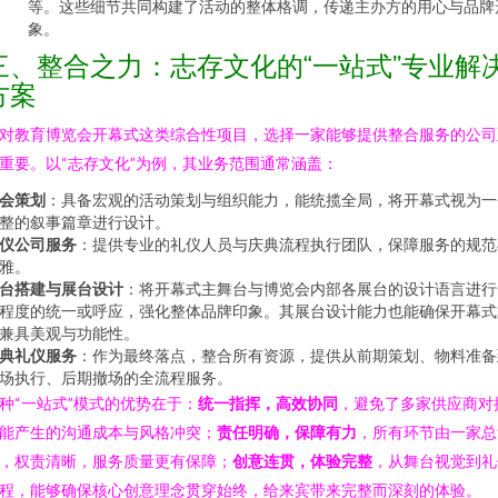
等。这些细节共同构建了活动的整体格调，传递主办方的用心与品牌
象。
三、整合之力：志存文化的“一站式”专业解
方案
对教育博览会开幕式这类综合性项目，选择一家能够提供整合服务的公司
重要。以“志存文化”为例，其业务范围通常涵盖：
会策划
：具备宏观的活动策划与组织能力，能统揽全局，将开幕式视为一
整的叙事篇章进行设计。
仪公司服务
：提供专业的礼仪人员与庆典流程执行团队，保障服务的规范
雅。
台搭建与展台设计
：将开幕式主舞台与博览会内部各展台的设计语言进行
程度的统一或呼应，强化整体品牌印象。其展台设计能力也能确保开幕式
兼具美观与功能性。
典礼仪服务
：作为最终落点，整合所有资源，提供从前期策划、物料准备
场执行、后期撤场的全流程服务。
种“一站式”模式的优势在于：
统一指挥，高效协同
，避免了多家供应商对
能产生的沟通成本与风格冲突；
责任明确，保障有力
，所有环节由一家总
，权责清晰，服务质量更有保障；
创意连贯，体验完整
，从舞台视觉到礼
程，能够确保核心创意理念贯穿始终，给来宾带来完整而深刻的体验。