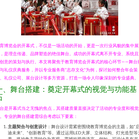
育博览会的开幕式，不仅是一场活动的开始，更是一次行业风貌的集中展
，是理念传递、品牌塑造的绝佳舞台。成功的开幕式离不开专业、系统且
创意的策划与执行。本文将聚焦于教育博览会开幕式的核心环节——舞台
与礼仪庆典服务，并以专业服务商“志存文化”为例，探讨如何整合年会策
、礼仪公司、展台设计等多方资源，打造一场令人印象深刻的专业盛典。
一、舞台搭建：奠定开幕式的视觉与功能基
石
台是开幕式当之无愧的焦点，其搭建质量直接决定了活动的专业度和视觉
。专业的舞台搭建需综合考虑以下要素：
主题契合与创意设计
：舞台设计需紧密围绕教育博览会的主题，如“
迪未来”、“创新教育”等。通过运用LED大屏、立体结构、灯光造型等
素，将抽象主题转化为直观、震撼的视觉语言。例如，可设计具有书